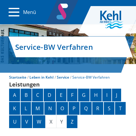
Menü
Service-BW Verfahren
Startseite
Leben in Kehl
Service
Service-BW Verfahren
Leistungen
Alphabetisches Register überspringen
A
B
C
D
E
F
G
H
I
J
K
L
M
N
O
P
Q
R
S
T
U
V
W
X
Y
Z