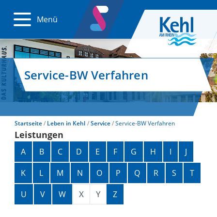
Menü
Service-BW Verfahren
Startseite
Leben in Kehl
Service
Service-BW Verfahren
Leistungen
Alphabetisches Register überspringen
A
B
C
D
E
F
G
H
I
J
K
L
M
N
O
P
Q
R
S
T
U
V
W
X
Y
Z