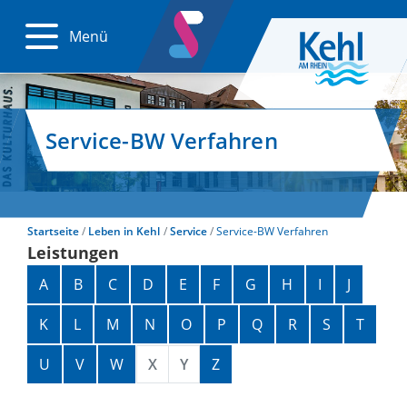
Menü
Service-BW Verfahren
Startseite
Leben in Kehl
Service
Service-BW Verfahren
Leistungen
Alphabetisches Register überspringen
A
B
C
D
E
F
G
H
I
J
K
L
M
N
O
P
Q
R
S
T
U
V
W
X
Y
Z