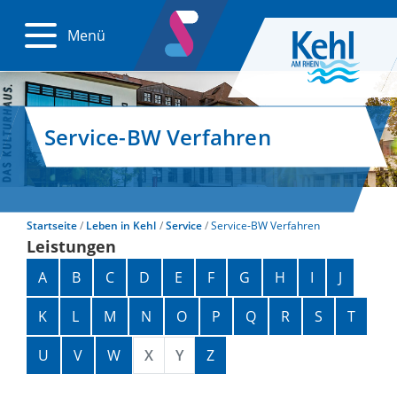
Menü
Service-BW Verfahren
Startseite
Leben in Kehl
Service
Service-BW Verfahren
Leistungen
Alphabetisches Register überspringen
A
B
C
D
E
F
G
H
I
J
K
L
M
N
O
P
Q
R
S
T
U
V
W
X
Y
Z