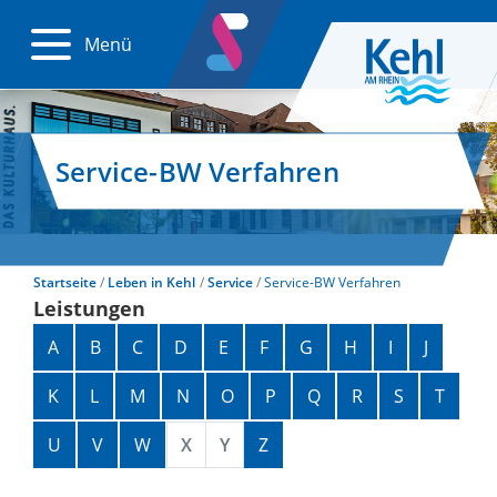
Menü
Service-BW Verfahren
Startseite
Leben in Kehl
Service
Service-BW Verfahren
Leistungen
Alphabetisches Register überspringen
A
B
C
D
E
F
G
H
I
J
K
L
M
N
O
P
Q
R
S
T
U
V
W
X
Y
Z