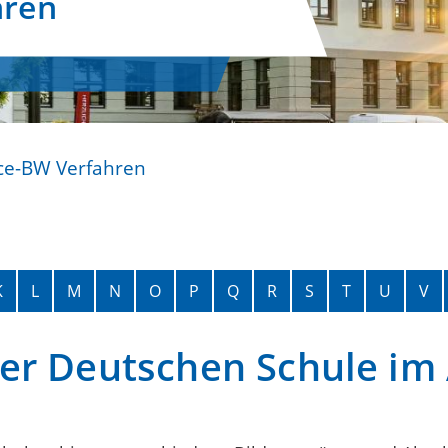
hren
ce-BW Verfahren
K
L
M
N
O
P
Q
R
S
T
U
V
er Deutschen Schule im