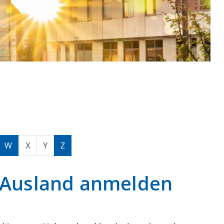
W
X
Y
Z
 Ausland anmelden