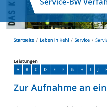
Service-BW Verfa
Startseite
Leben in Kehl
Service
Servi
Leistungen
Alphabetisches Register überspringen
A
B
C
D
E
F
G
H
I
J
Zur Aufnahme an ein