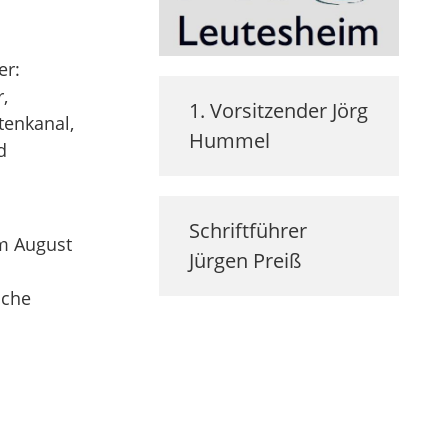
er:
,
1. Vorsitzender
Jörg
tenkanal,
Hummel
d
Schriftführer
im August
Jürgen
Preiß
sche