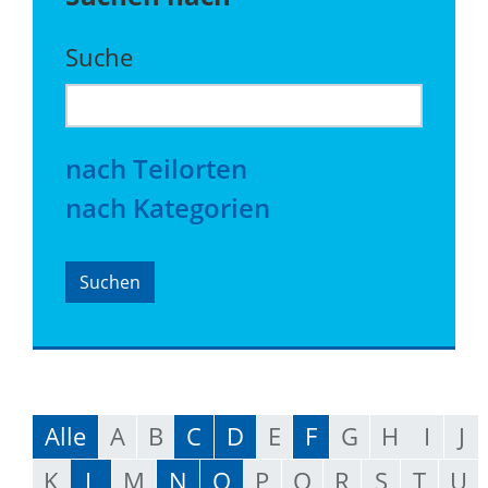
Suche
nach Teilorten
nach Kategorien
Alle
A
B
C
D
E
F
G
H
I
J
K
L
M
N
O
P
Q
R
S
T
U