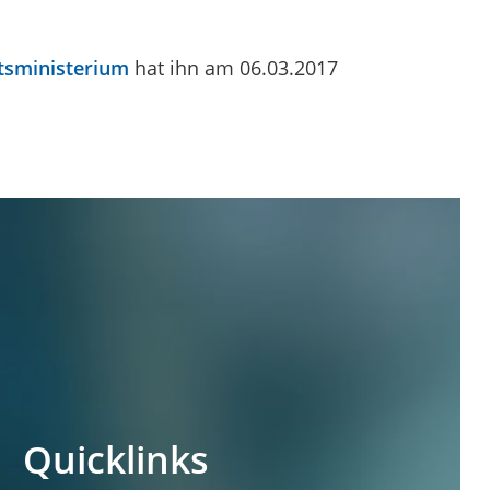
tsministerium
hat ihn am 06.03.2017
Quicklinks