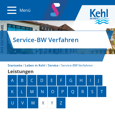
Menü
Service-BW Verfahren
Startseite
Leben in Kehl
Service
Service-BW Verfahren
Leistungen
Alphabetisches Register überspringen
A
B
C
D
E
F
G
H
I
J
K
L
M
N
O
P
Q
R
S
T
U
V
W
X
Y
Z