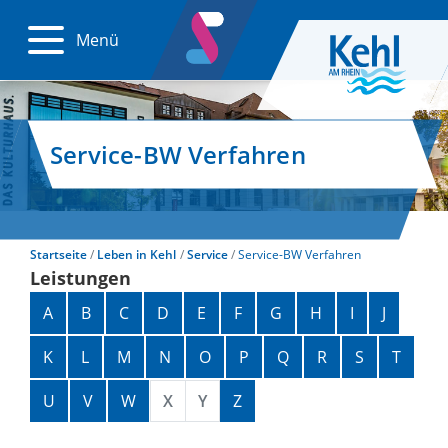
Menü
Service-BW Verfahren
Startseite
Leben in Kehl
Service
Service-BW Verfahren
Leistungen
Alphabetisches Register überspringen
A
B
C
D
E
F
G
H
I
J
K
L
M
N
O
P
Q
R
S
T
U
V
W
X
Y
Z