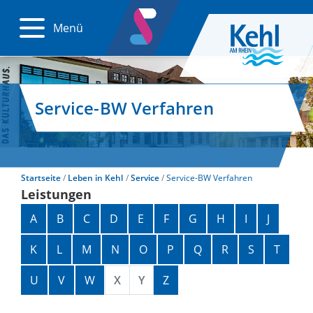
Menü
Service-BW Verfahren
Startseite
Leben in Kehl
Service
Service-BW Verfahren
Leistungen
Alphabetisches Register überspringen
A
B
C
D
E
F
G
H
I
J
K
L
M
N
O
P
Q
R
S
T
U
V
W
X
Y
Z