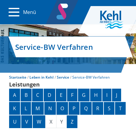
Menü
Service-BW Verfahren
Startseite
Leben in Kehl
Service
Service-BW Verfahren
Leistungen
Alphabetisches Register überspringen
A
B
C
D
E
F
G
H
I
J
K
L
M
N
O
P
Q
R
S
T
U
V
W
X
Y
Z