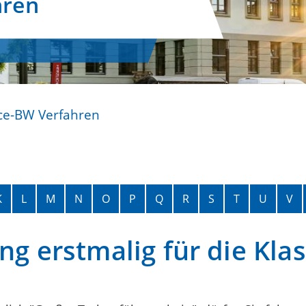
hren
ce-BW Verfahren
K
L
M
N
O
P
Q
R
S
T
U
V
ng erstmalig für die Kla