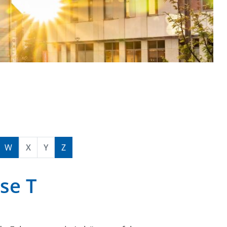
W
X
Y
Z
sse T