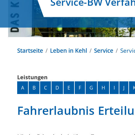
Service-BW Verfa
Startseite
Leben in Kehl
Service
Servi
Leistungen
Alphabetisches Register überspringen
A
B
C
D
E
F
G
H
I
J
Fahrerlaubnis Erteilu