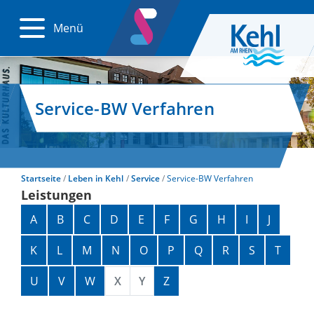
Menü
Service-BW Verfahren
Startseite
Leben in Kehl
Service
Service-BW Verfahren
Leistungen
Alphabetisches Register überspringen
A
B
C
D
E
F
G
H
I
J
K
L
M
N
O
P
Q
R
S
T
U
V
W
X
Y
Z