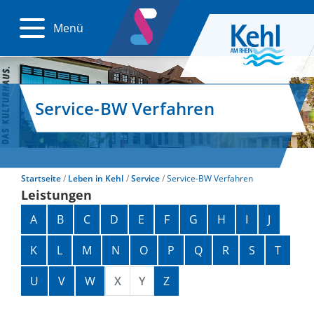
Menü
Service-BW Verfahren
Startseite
Leben in Kehl
Service
Service-BW Verfahren
Leistungen
Alphabetisches Register überspringen
A
B
C
D
E
F
G
H
I
J
K
L
M
N
O
P
Q
R
S
T
U
V
W
X
Y
Z