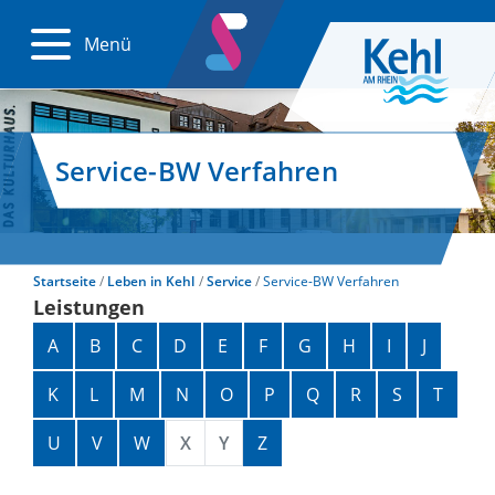
Menü
Service-BW Verfahren
Startseite
Leben in Kehl
Service
Service-BW Verfahren
Leistungen
Alphabetisches Register überspringen
A
B
C
D
E
F
G
H
I
J
K
L
M
N
O
P
Q
R
S
T
U
V
W
X
Y
Z