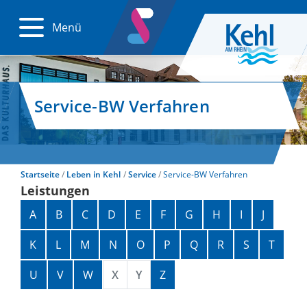
Menü
Service-BW Verfahren
Startseite
Leben in Kehl
Service
Service-BW Verfahren
Leistungen
Alphabetisches Register überspringen
A
B
C
D
E
F
G
H
I
J
K
L
M
N
O
P
Q
R
S
T
U
V
W
X
Y
Z