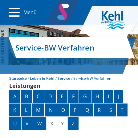
Menü
Service-BW Verfahren
Startseite
Leben in Kehl
Service
Service-BW Verfahren
Leistungen
Alphabetisches Register überspringen
A
B
C
D
E
F
G
H
I
J
K
L
M
N
O
P
Q
R
S
T
U
V
W
X
Y
Z