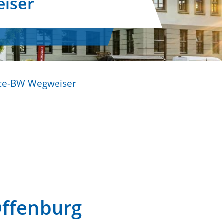
iser
ice-BW Wegweiser
Offenburg