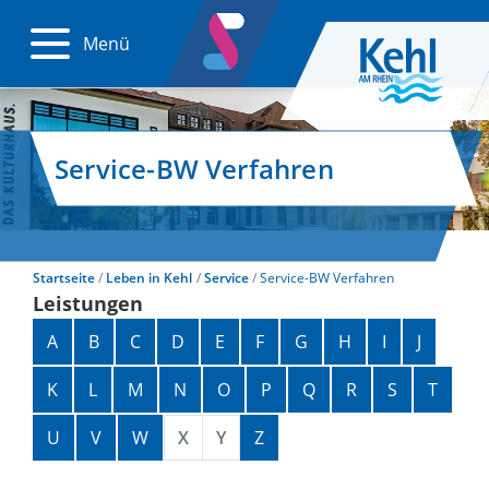
Menü
Service-BW Verfahren
Startseite
Leben in Kehl
Service
Service-BW Verfahren
Leistungen
Alphabetisches Register überspringen
A
B
C
D
E
F
G
H
I
J
K
L
M
N
O
P
Q
R
S
T
U
V
W
X
Y
Z