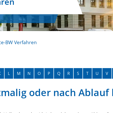
hren
ce-BW Verfahren
K
L
M
N
O
P
Q
R
S
T
U
V
tmalig oder nach Ablauf