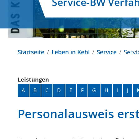
Service-BW Verfa
Startseite
Leben in Kehl
Service
Servi
Leistungen
Alphabetisches Register überspringen
A
B
C
D
E
F
G
H
I
J
Personalausweis ers