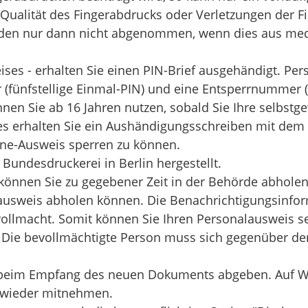
Qualität des Fingerabdrucks oder Verletzungen der F
en nur dann nicht abgenommen, wenn dies aus medi
ises
-
erhalten Sie
einen PIN-Brief
ausgehändigt. Pers
r
(fünfstellige Einmal
-PIN
)
und
eine
Entsperrnummer 
en Sie ab 16 Jahren nutzen, sobald Sie Ihre selbstge
s erhalten Sie ein Aushändigungsschreiben mit dem 
ine-Ausweis sperren zu können
.
Bundesdruckerei in Berlin hergestellt.
 können Sie zu gegebener Zeit in der Behörde abhole
alausweis abholen können. Die Benachrichtigungsinfo
ollmacht. Somit können Sie Ihren Personalausweis se
. Die bevollmächtigte Person muss sich gegenüber d
 beim Empfang des neuen Dokuments abgeben. Auf Wu
 wieder mitnehmen.