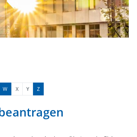
W
X
Y
Z
 beantragen