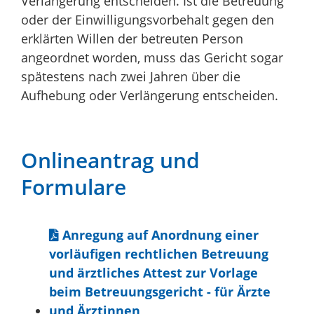
Verlängerung entscheiden. Ist die Betreuung
oder der Einwilligungsvorbehalt gegen den
erklärten Willen der betreuten Person
angeordnet worden, muss das Gericht sogar
spätestens nach zwei Jahren über die
Aufhebung oder Verlängerung entscheiden.
Onlineantrag und
Formulare
Anregung auf Anordnung einer
vorläufigen rechtlichen Betreuung
und ärztliches Attest zur Vorlage
beim Betreuungsgericht - für Ärzte
und Ärztinnen