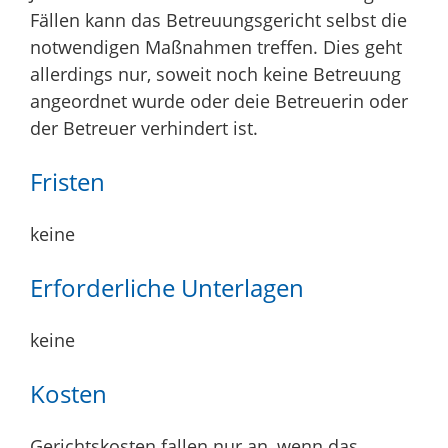
Fällen kann das Betreuungsgericht selbst die
notwendigen Maßnahmen treffen. Dies geht
allerdings nur, soweit noch keine Betreuung
angeordnet wurde oder deie Betreuerin oder
der Betreuer verhindert ist.
Fristen
keine
Erforderliche Unterlagen
keine
Kosten
Gerichtskosten fallen nur an, wenn das