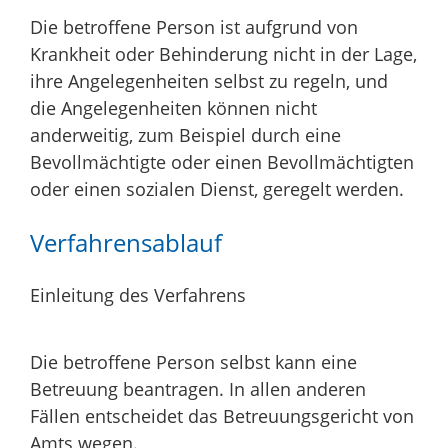
Die betroffene Person ist aufgrund von
Krankheit oder Behinderung nicht in der Lage,
ihre Angelegenheiten selbst zu regeln, und
die Angelegenheiten können nicht
anderweitig, zum Beispiel durch eine
Bevollmächtigte oder einen Bevollmächtigten
oder einen sozialen Dienst, geregelt werden.
Verfahrensablauf
Einleitung des Verfahrens
Die betroffene Person selbst kann eine
Betreuung beantragen. In allen anderen
Fällen entscheidet das Betreuungsgericht von
Amts wegen.