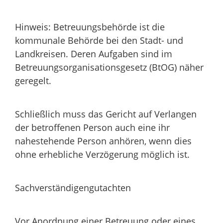
Hinweis:
Betreuungsbehörde ist die
kommunale Behörde bei den Stadt- und
Landkreisen. Deren Aufgaben sind im
Betreuungsorganisationsgesetz (BtOG) näher
geregelt.
Schließlich muss das Gericht auf Verlangen
der betroffenen Person auch eine ihr
nahestehende Person anhören, wenn dies
ohne erhebliche Verzögerung möglich ist.
Sachverständigengutachten
Vor Anordnung einer Betreuung oder eines