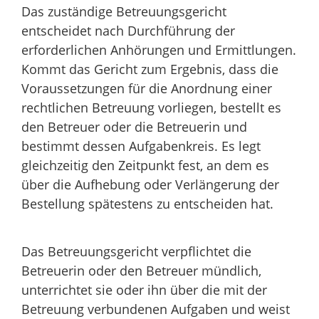
Das zuständige Betreuungsgericht
entscheidet nach Durchführung der
erforderlichen Anhörungen und Ermittlungen.
Kommt das Gericht zum Ergebnis, dass die
Voraussetzungen für die Anordnung einer
rechtlichen Betreuung vorliegen, bestellt es
den Betreuer oder die Betreuerin und
bestimmt dessen Aufgabenkreis. Es legt
gleichzeitig den Zeitpunkt fest, an dem es
über die Aufhebung oder Verlängerung der
Bestellung spätestens zu entscheiden hat.
Das Betreuungsgericht verpflichtet die
Betreuerin oder den Betreuer mündlich,
unterrichtet sie oder ihn über die mit der
Betreuung verbundenen Aufgaben und weist