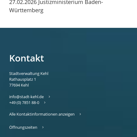
27.02.2026 Justizministerium Baden-
Württemberg
Kontakt
Stadtverwaltung Kehl
Rathausplatz 1
77694
Kehl
info@stadt-kehl.de
+49 (0) 7851 88-0
Alle Kontaktinformationen anzeigen
Öffnungszeiten