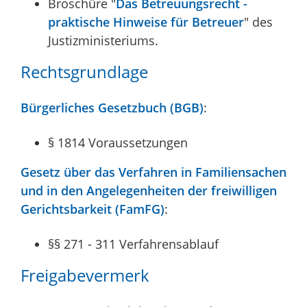
Broschüre "
Das Betreuungsrecht -
praktische Hinweise für Betreuer
" des
Justizministeriums.
Rechtsgrundlage
Bürgerliches Gesetzbuch (BGB)
:
§ 1814 Voraussetzungen
Gesetz über das Verfahren in Familiensachen
und in den Angelegenheiten der freiwilligen
Gerichtsbarkeit (FamFG)
:
§§ 271 - 311 Verfahrensablauf
Freigabevermerk