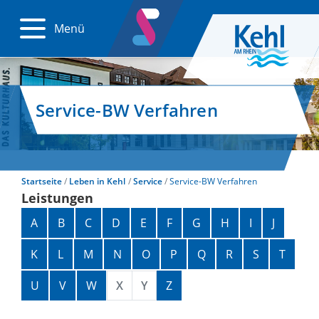
Menü
Service-BW Verfahren
Startseite
Leben in Kehl
Service
Service-BW Verfahren
Leistungen
Alphabetisches Register überspringen
A
B
C
D
E
F
G
H
I
J
K
L
M
N
O
P
Q
R
S
T
U
V
W
X
Y
Z