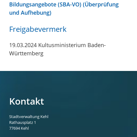
Bildungsangebote (SBA-VO) (Überprüfung
und Aufhebung)
Freigabevermerk
19.03.2024 Kultusministerium Baden-
Württemberg
Kontakt
Stadtverwaltung Kehl
Rathausplatz 1
77694
Kehl