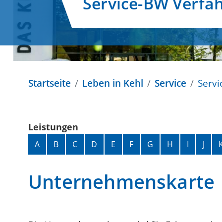
Service-BW Verfa
Startseite
Leben in Kehl
Service
Servi
Leistungen
Alphabetisches Register überspringen
A
B
C
D
E
F
G
H
I
J
Unternehmenskarte