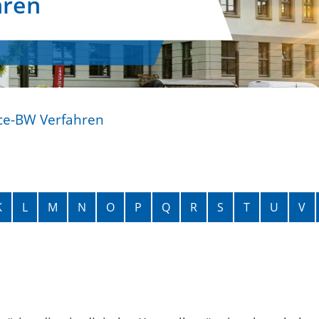
hren
ce-BW Verfahren
K
L
M
N
O
P
Q
R
S
T
U
V