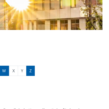
W
X
Y
Z