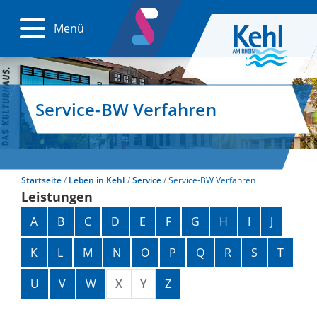
Menü
Service-BW Verfahren
Startseite
Leben in Kehl
Service
Service-BW Verfahren
Leistungen
Alphabetisches Register überspringen
A
B
C
D
E
F
G
H
I
J
K
L
M
N
O
P
Q
R
S
T
U
V
W
X
Y
Z