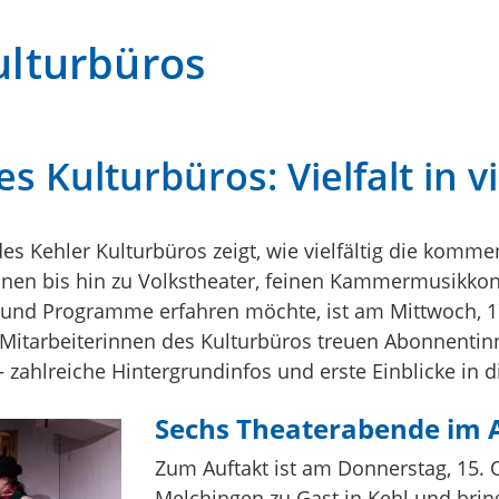
lturbüros
ulturbüros: Vielfalt in vi
 Kehler Kulturbüros zeigt, wie vielfältig die komm
nen bis hin zu Volkstheater, feinen Kammermusikko
und Programme erfahren möchte, ist am Mittwoch, 17
Mitarbeiterinnen des Kulturbüros treuen Abonnenti
– zahlreiche Hintergrundinfos und erste Einblicke in 
Sechs Theaterabende im A
Zum Auftakt ist am Donnerstag, 15. 
Melchingen zu Gast in Kehl und brin