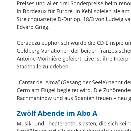
Preises und aller drei Sonderpreise beim ren
in Bordeaux für Furore. In Kehl spielen sie a
Streichquartette D-Dur op. 18/3 von Ludwig v
Edvard Grieg.
Geradezu euphorisch wurde die CD-Einspielun
Goldberg-Variationen der beiden französischen
Antoine Morinière gefeiert. Live ist ihre Interp
Stadthalle zu erleben.
„Cantar del Alma“ (Gesang der Seele) nennt d
Cerro am Flügel begleitet wird. Die Zuhörende
Rachmaninow und aus Spanien freuen – neu g
Zwölf Abende im Abo A
Musik- und Theaterenthusiasten, die sich kei