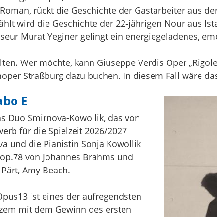
 Roman, rückt die Geschichte der Gastarbeiter aus de
ählt wird die Geschichte der 22‑jährigen Nour aus I
sseur Murat Yeginer gelingt ein energiegeladenes, em
lten. Wer möchte, kann Giuseppe Verdis Oper „Rigolet
oper Straßburg dazu buchen. In diesem Fall wäre das
abo E
s Duo Smirnova-Kowollik, das von
rb für die Spielzeit 2026/2027
va und die Pianistin Sonja Kowollik
r, op.78 von Johannes Brahms und
Pärt, Amy Beach.
pus13 ist eines der aufregendsten
rzem mit dem Gewinn des ersten