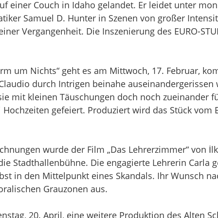
 auf einer Couch in Idaho gelandet. Er leidet unte
atiker Samuel D. Hunter in Szenen von großer Intensi
einer Vergangenheit. Die Inszenierung des EURO-STU
rm um Nichts“ geht es am Mittwoch, 17. Februar, kom
laudio durch Intrigen beinahe auseinandergerissen w
 sie mit kleinen Täuschungen doch noch zueinander fü
i Hochzeiten gefeiert. Produziert wird das Stück v
ichnungen wurde der Film „Das Lehrerzimmer“ von İlk
 die Stadthallenbühne. Die engagierte Lehrerin Carla 
bst in den Mittelpunkt eines Skandals. Ihr Wunsch nach
oralischen Grauzonen aus.
nstag, 20. April, eine weitere Produktion des Alten 