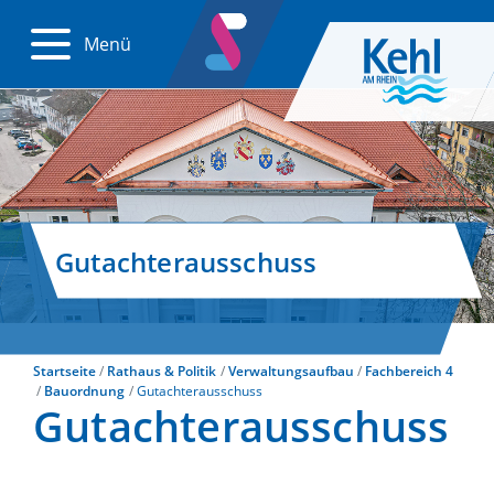
Menü
Gutachterausschuss
Startseite
Rathaus & Politik
Verwaltungsaufbau
Fachbereich 4
Bauordnung
Gutachterausschuss
Gutachterausschuss