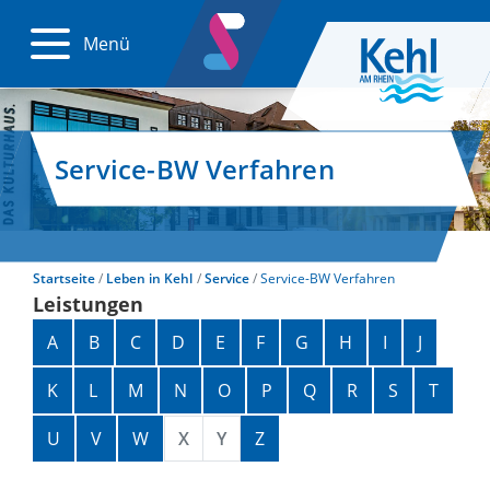
Menü
Service-BW Verfahren
Startseite
Leben in Kehl
Service
Service-BW Verfahren
Leistungen
Alphabetisches Register überspringen
A
B
C
D
E
F
G
H
I
J
K
L
M
N
O
P
Q
R
S
T
U
V
W
X
Y
Z