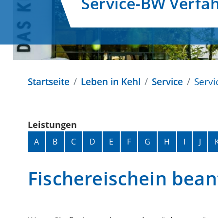
Service-BW Verfa
Startseite
Leben in Kehl
Service
Servi
Leistungen
Alphabetisches Register überspringen
A
B
C
D
E
F
G
H
I
J
Fischereischein bea