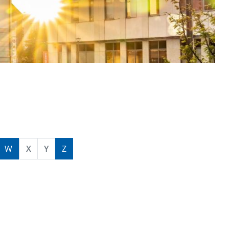
W
X
Y
Z