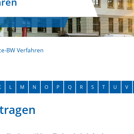
hren
ce-BW Verfahren
K
L
M
N
O
P
Q
R
S
T
U
V
ntragen