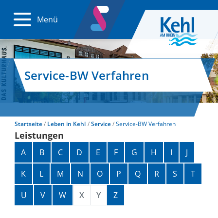
Menü
Service-BW Verfahren
Startseite
Leben in Kehl
Service
Service-BW Verfahren
Leistungen
Alphabetisches Register überspringen
A
B
C
D
E
F
G
H
I
J
K
L
M
N
O
P
Q
R
S
T
U
V
W
X
Y
Z