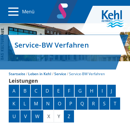
Menü
Service-BW Verfahren
Startseite
Leben in Kehl
Service
Service-BW Verfahren
Leistungen
Alphabetisches Register überspringen
A
B
C
D
E
F
G
H
I
J
K
L
M
N
O
P
Q
R
S
T
U
V
W
X
Y
Z