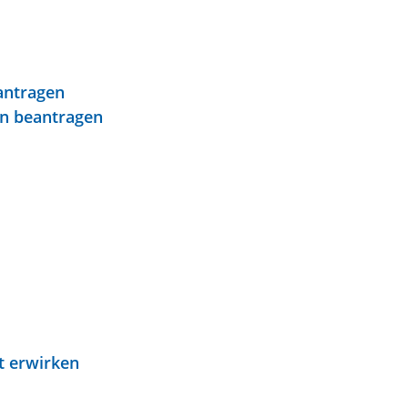
antragen
en beantragen
t erwirken