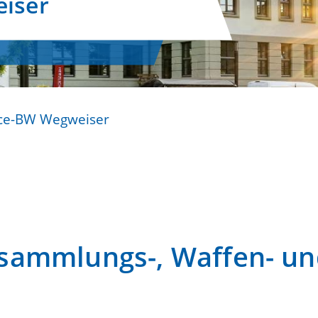
iser
ice-BW Wegweiser
ammlungs-, Waffen- und