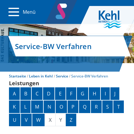
Menü
Service-BW Verfahren
Startseite
Leben in Kehl
Service
Service-BW Verfahren
Leistungen
Alphabetisches Register überspringen
A
B
C
D
E
F
G
H
I
J
K
L
M
N
O
P
Q
R
S
T
U
V
W
X
Y
Z