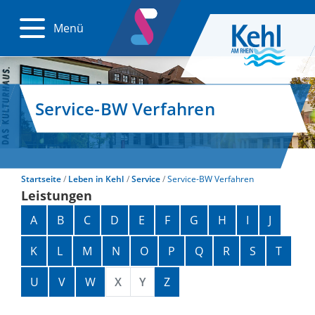
Menü
Service-BW Verfahren
Startseite
Leben in Kehl
Service
Service-BW Verfahren
Leistungen
Alphabetisches Register überspringen
A
B
C
D
E
F
G
H
I
J
K
L
M
N
O
P
Q
R
S
T
U
V
W
X
Y
Z