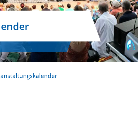
lender
ranstaltungskalender
n