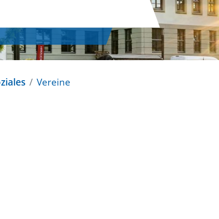
ziales
Vereine
n