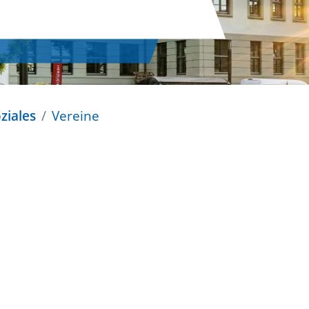
ziales
Vereine
n