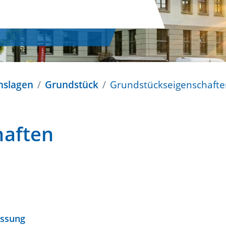
nslagen
Grundstück
Grundstückseigenschafte
haften
essung