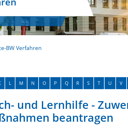
hren
ce-BW Verfahren
K
L
M
N
O
P
Q
R
S
T
U
V
ch- und Lernhilfe - Zuw
aßnahmen beantragen