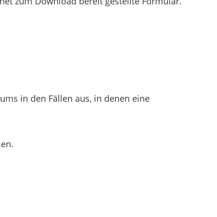
rnet zum Download bereit gestellte Formular.
ms in den Fällen aus, in denen eine
en.