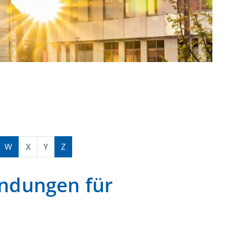
W
X
Y
Z
endungen für