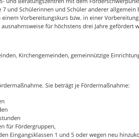
s- und Beratungszentren mit dem Förderschwerpunk
e 7 und Schülerinnen und Schüler anderer allgemein 
n einem Vorbereitungskurs bzw. in einer Vorbereitu
r, ausnahmsweise für höchstens drei Jahre gefördert 
einden, Kirchengemeinden, gemeinnützige Einrichtung
 Fördermaßnahme.
Sie beträgt je Fördermaßnahme:
en
den
tstunden
en für Fördergruppen,
 den Eingangsklassen 1 und 5 oder wegen neu hinzuk