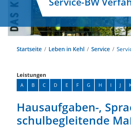
Service-BW Verfa
Startseite
Leben in Kehl
Service
Servi
Leistungen
Alphabetisches Register überspringen
A
B
C
D
E
F
G
H
I
J
Hausaufgaben-, Spra
schulbegleitende M